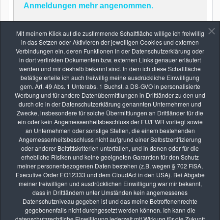
Anmeldungen mehr angenommen.
Mit meinem Klick auf die zustimmende Schaltfläche willige ich freiwillig
in das Setzen oder Aktivieren der jeweiligen Cookies und externen
Zurück
Verbindungen ein, deren Funktionen in der Datenschutzerklärung oder
in dort verlinkten Dokumenten bzw. externen Links genauer erläutert
werden und mir deshalb bekannt sind. In dem ich diese Schaltfläche
betätige erteile ich auch freiwillig meine ausdrückliche Einwilligung
gem. Art. 49 Abs. 1 Unterabs. 1 Buchst. a DS-GVO in personalisierte
Werbung und für andere Datenübermittlungen in Drittländer zu den und
durch die in der Datenschutzerklärung genannten Unternehmen und
Zwecke, insbesondere für solche Übermittlungen an Drittländer für die
Die nächsten Seminare
ein oder kein Angemessenheitsbeschluss der EU/EWR vorliegt sowie
an Unternehmen oder sonstige Stellen, die einem bestehenden
Angemessenheitsbeschluss nicht aufgrund einer Selbstzertifizierung
oder anderer Beitrittskriterien unterfallen, und in denen oder für die
erhebliche Risiken und keine geeigneten Garantien für den Schutz
AUG.
meiner personenbezogenen Daten bestehen (z.B. wegen § 702 FISA,
08
Executive Order EO12333 und dem CloudAct in den USA). Bei Abgabe
Fotoexkursion: „Insektenschutz ist Umweltschutz“ –
meiner freiwilligen und ausdrücklichen Einwilligung war mir bekannt,
dass in Drittländern unter Umständen kein angemessenes
Insektenfotografie im Mallertshofer Holz
Datenschutzniveau gegeben ist und das meine Betroffenenrechte
vhs Kurse
gegebenenfalls nicht durchgesetzt werden können. Ich kann die
datenschutzrechtliche Einwilligung jederzeit mit Wirkung für die Zukunft