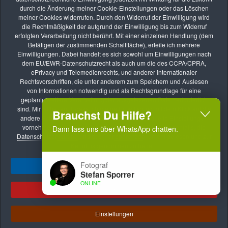
AUG.
durch die Änderung meiner Cookie-Einstellungen oder das Löschen
26
meiner Cookies widerrufen. Durch den Widerruf der Einwilligung wird
die Rechtmäßigkeit der aufgrund der Einwilligung bis zum Widerruf
Online-Kurs: Lernen durch Bildbesprechung
erfolgten Verarbeitung nicht berührt. Mit einer einzelnen Handlung (dem
vhs Kurse
Betätigen der zustimmenden Schaltfläche), erteile ich mehrere
Einwilligungen. Dabei handelt es sich sowohl um Einwilligungen nach
SEP.
dem EU/EWR-Datenschutzrecht als auch um die des CCPA/CPRA,
09
ePrivacy und Telemedienrechts, und anderer internationaler
Rechtsvorschriften, die unter anderem zum Speichern und Auslesen
Online-Kurs: Lernen durch Bildbesprechung
von Informationen notwendig und als Rechtsgrundlage für eine
vhs Kurse
geplante weitere Verarbeitung der ausgelesenen Daten erforderlich
sind. Mir ist bekannt, dass ich meine Einwilligung mit dem Klick auf die
Brauchst Du Hilfe?
andere Schaltfläche verweigern oder ggf. individuelle Einstellungen
vornehmen kann. Mit meiner Handlung bestätige ich ebenfalls, die
Dann lass uns über WhatsApp chatten.
Datenschutzerklärung
und das
Transparenzdokument
gelesen und zur
Kenntnis genommen zu haben.
Fotograf
Ja, ich gebe mein Einverständnis!
Stefan Sporrer
Impressum
Datenschutzerklärung
AGB
ONLINE
Transparenzdokument
Datenschutz AGB
Ablehnen
Meldestelle nach dem HinSchG
.
Copyright © 2024 - 2026 by Stefan Sporrer
1
Einstellungen
Brauchst Du Hilfe, dann lass uns über WhatsApp