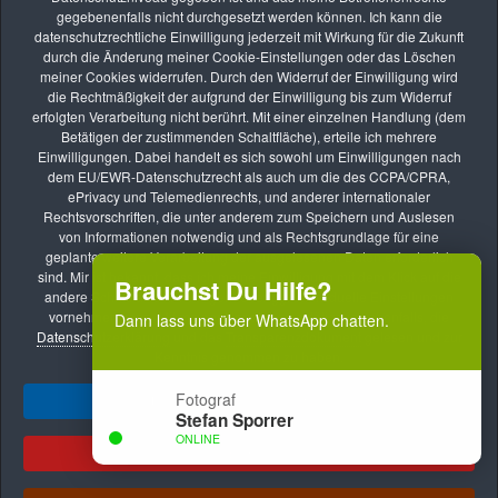
gegebenenfalls nicht durchgesetzt werden können. Ich kann die
SEP.
datenschutzrechtliche Einwilligung jederzeit mit Wirkung für die Zukunft
09
durch die Änderung meiner Cookie-Einstellungen oder das Löschen
Online-Kurs: Lernen durch Bildbesprechung
meiner Cookies widerrufen. Durch den Widerruf der Einwilligung wird
die Rechtmäßigkeit der aufgrund der Einwilligung bis zum Widerruf
vhs Kurse
erfolgten Verarbeitung nicht berührt. Mit einer einzelnen Handlung (dem
Betätigen der zustimmenden Schaltfläche), erteile ich mehrere
SEP.
Einwilligungen. Dabei handelt es sich sowohl um Einwilligungen nach
22
dem EU/EWR-Datenschutzrecht als auch um die des CCPA/CPRA,
Fotoreise: Fotoreise nach Hamburg – Die Hansestadt im
ePrivacy und Telemedienrechts, und anderer internationaler
Rechtsvorschriften, die unter anderem zum Speichern und Auslesen
besten Licht erleben
von Informationen notwendig und als Rechtsgrundlage für eine
vhs Kurse
geplante weitere Verarbeitung der ausgelesenen Daten erforderlich
sind. Mir ist bekannt, dass ich meine Einwilligung mit dem Klick auf die
Brauchst Du Hilfe?
andere Schaltfläche verweigern oder ggf. individuelle Einstellungen
vornehmen kann. Mit meiner Handlung bestätige ich ebenfalls, die
Dann lass uns über WhatsApp chatten.
Datenschutzerklärung
und das
Transparenzdokument
gelesen und zur
Kenntnis genommen zu haben.
Fotograf
Ja, ich gebe mein Einverständnis!
Stefan Sporrer
Impressum
Datenschutzerklärung
AGB
ONLINE
Transparenzdokument
Datenschutz AGB
Ablehnen
Meldestelle nach dem HinSchG
.
Copyright © 2024 - 2026 by Stefan Sporrer
1