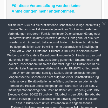
Für diese Veranstaltung werden keine
Anmeldungen mehr angenommen.
Mit meinem Klick auf die zustimmende Schaltfläche willige ich freiwillig
in das Setzen oder Aktivieren der jeweiligen Cookies und externen
Zurück
Verbindungen ein, deren Funktionen in der Datenschutzerklärung oder
in dort verlinkten Dokumenten bzw. externen Links genauer erläutert
werden und mir deshalb bekannt sind. In dem ich diese Schaltfläche
betätige erteile ich auch freiwillig meine ausdrückliche Einwilligung
gem. Art. 49 Abs. 1 Unterabs. 1 Buchst. a DS-GVO in personalisierte
Werbung und für andere Datenübermittlungen in Drittländer zu den und
durch die in der Datenschutzerklärung genannten Unternehmen und
Zwecke, insbesondere für solche Übermittlungen an Drittländer für die
Die nächsten Seminare
ein oder kein Angemessenheitsbeschluss der EU/EWR vorliegt sowie
an Unternehmen oder sonstige Stellen, die einem bestehenden
Angemessenheitsbeschluss nicht aufgrund einer Selbstzertifizierung
oder anderer Beitrittskriterien unterfallen, und in denen oder für die
erhebliche Risiken und keine geeigneten Garantien für den Schutz
AUG.
meiner personenbezogenen Daten bestehen (z.B. wegen § 702 FISA,
26
Executive Order EO12333 und dem CloudAct in den USA). Bei Abgabe
Online-Kurs: Lernen durch Bildbesprechung
meiner freiwilligen und ausdrücklichen Einwilligung war mir bekannt,
vhs Kurse
dass in Drittländern unter Umständen kein angemessenes
Datenschutzniveau gegeben ist und das meine Betroffenenrechte