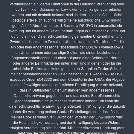
Zurück
Verbindungen ein, deren Funktionen in der Datenschutzerklärung oder
in dort verlinkten Dokumenten bzw. externen Links genauer erläutert
werden und mir deshalb bekannt sind. In dem ich diese Schaltfläche
betätige erteile ich auch freiwillig meine ausdrückliche Einwilligung
gem. Art. 49 Abs. 1 Unterabs. 1 Buchst. a DS-GVO in personalisierte
Werbung und für andere Datenübermittlungen in Drittländer zu den und
durch die in der Datenschutzerklärung genannten Unternehmen und
Zwecke, insbesondere für solche Übermittlungen an Drittländer für die
Die nächsten Seminare
ein oder kein Angemessenheitsbeschluss der EU/EWR vorliegt sowie
an Unternehmen oder sonstige Stellen, die einem bestehenden
Angemessenheitsbeschluss nicht aufgrund einer Selbstzertifizierung
oder anderer Beitrittskriterien unterfallen, und in denen oder für die
erhebliche Risiken und keine geeigneten Garantien für den Schutz
AUG.
meiner personenbezogenen Daten bestehen (z.B. wegen § 702 FISA,
08
Executive Order EO12333 und dem CloudAct in den USA). Bei Abgabe
Fotoexkursion: „Insektenschutz ist Umweltschutz“ –
meiner freiwilligen und ausdrücklichen Einwilligung war mir bekannt,
dass in Drittländern unter Umständen kein angemessenes
Insektenfotografie im Mallertshofer Holz
Datenschutzniveau gegeben ist und das meine Betroffenenrechte
vhs Kurse
gegebenenfalls nicht durchgesetzt werden können. Ich kann die
datenschutzrechtliche Einwilligung jederzeit mit Wirkung für die Zukunft
AUG.
durch die Änderung meiner Cookie-Einstellungen oder das Löschen
26
meiner Cookies widerrufen. Durch den Widerruf der Einwilligung wird
die Rechtmäßigkeit der aufgrund der Einwilligung bis zum Widerruf
Online-Kurs: Lernen durch Bildbesprechung
erfolgten Verarbeitung nicht berührt. Mit einer einzelnen Handlung (dem
vhs Kurse
Betätigen der zustimmenden Schaltfläche), erteile ich mehrere